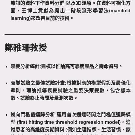
雜訊的資料下作資料分群
以及
3D
還原。在資料可視化方
面，王博士貢獻為提出二階段流形學習法
(manifold
learning)
來改善目前的技術。
鄭雅珊教授
衰變分析統計:建模以推論高可靠度產品之壽命資訊。
衰變試驗之最佳試驗計畫:根據對應的模型假設及最佳化
準則，理論推導衰變試驗之重要決策變數，包含樣本
數、試驗終止時間及量測次數。
縱向門檻值迴歸分析:運用首次通過時間之門檻值迴歸模
型 (first hitting time threshold regression model)，追
蹤患者的高維度長期資料 (例如生理指標、生活習慣、家