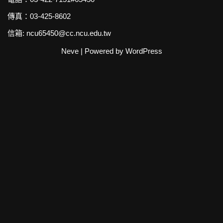
傳真：03-425-8602
信箱: ncu65450@cc.ncu.edu.tw
Neve
| Powered by
WordPress