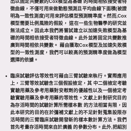
出以固定共變數的
Cox
模型為基礎
的時間相依接受者特
徵曲線，不僅可用來做動態預測且平均曲線下面積
(
被證
明為一致性測度
)
可用來評估模型預測精準度。然而
,Cox
模型需要比例風險的假設，
這在一些生物醫學的研究並
無法成立。因此本我們將嘗試建立以加速失敗模型為基
礎的時間相依接受者特徵曲線。此外並將固定共變數推
廣到時間相依共變數。
藉由獲取
Cox
模型及加速失敗模
型的一致性測度，我們可以較高的預測精準度做為模型
選擇的依據。
臨床試驗評估等效性可藉由三臂試驗來執行。實際應用
上，三臂等效試驗含三個假設檢定，其
中二個檢定考驗
實驗用藥及參考用藥對安慰劑的優越性以及一個檢定考
驗實驗用藥及參考用藥的等效性。文獻上針對研究目的
為存活時間的試驗計算所需樣本數
的方法相當有限，因
此本研究的目的在於彌補文獻上的不足針對蒐集設限存
活時間的三臂臨床試驗開發新的樣本數計算方法。我們
首先考量存活時間來自於廣義
的參數分布。此外
,
把組別