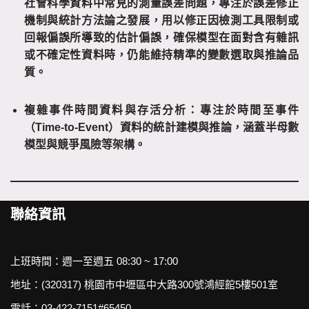
社會科學資料中常見的測量誤差問題，專注於誤差修正
機制與統計方法論之發展，用以修正因檢測工具限制或
回報偏誤所導致的估計偏誤，確保模型在面對含有雜訊
或不確定性資料時，仍能維持精準的變數選取與推論品
質。
複雜事件時間資料與存活分析
：專注於時間至事件
（Time-to-Event）資料的統計建模與推論，涵蓋半母數
模型與競爭風險等架構。
聯絡資訊
上班時間：週一至週五 08:30 ~ 17:00
地址：
(320317) 桃園市中壢區中大路300號
鴻經館5樓501室
電話：03-422-7151#65450