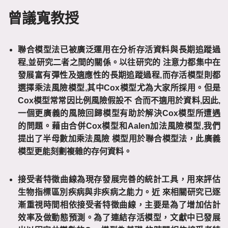
曾議寬教授
聯合模型法已被廣泛運用在分析存活資料與長期追蹤過
程
,
並研究二者之間的關係。以往研究的
注意力都集中在
發展富有彈性及適應性的長期追蹤過程
,
而存活模型則都
選擇乘法風險模型
,
其中
Cox
模型尤為大家所採用。但是
Cox
模型常常因比例風險假設不
合而不適用於資料
,
因此
,
一個更廣義的風險回歸模型有助於解決
Cox
模型所遭遇
的問題。藉由合併
Cox
模型和
Aalen
加法風險模型
,
我們
提出了半母數加乘法風險
模型用於聯合模型法，此廣義
模型更能刻劃複雜的存何資料。
接受者特徵曲線為現存發展完善的統計工具，用來評估
生物指標區別疾病與非疾病之能力。近
來相關研究已逐
漸重視時間相依接受者特徵曲線，主要是為了增加估計
效率及做動態預測。為了連結存活模型，文獻中已發展