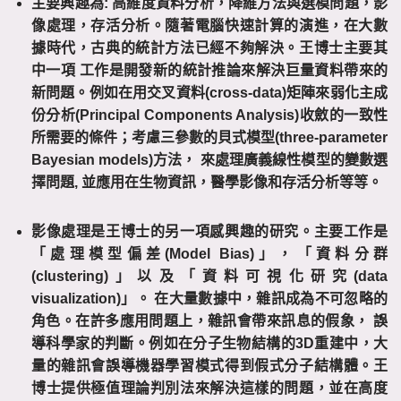
主要興趣為
:
高維度資料分析，降維方法與選模問題，影
像處理，存活分析。隨著電腦快速計算的演進，在大數
據時代，古典的統計方法已經不夠解決。王博士主要其
中一項
工作是開發新的統計推論來解決巨量資料帶來的
新問題。例如在用交叉資料
(cross-data)
矩陣來弱化主成
份分析
(Principal Components Analysis)
收斂的一致性
所需要的條件；考慮三參數的貝式模型
(three-parameter
Bayesian models)
方法，
來處理廣義線性模型的變數選
擇問題
,
並應用在生物資訊，醫學影像和存活分析等等。
影像處理是王博士的另一項感興趣的研究。主要工作是
「處理模型偏差
(Model Bias)
」，「資料分群
(clustering)
」以及「資料可視化研究
(data
visualization)
」。
在大量數據中，雜訊成為不可忽略的
角色。在許多應用問題上，雜訊會帶來訊息的假象，
誤
導科學家的判斷。例如在分子生物結構的
3D
重建中，大
量的雜訊會誤導機器學習模式得到假式分子結構體。王
博士提供極值理論判別法來解決這樣的問題，並在高度