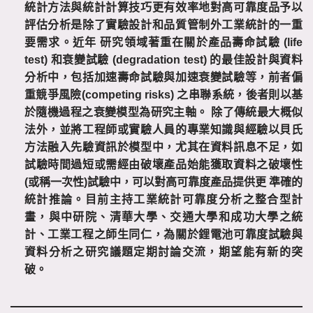
統計方法與統計計算技巧更有效率地對高可靠度品予以
評估分析是除了實驗設計和品質管制外工業統計的一重
要需求。近年
研究領域著重在關於產品壽命試驗
(life
test)
和衰變試驗
(degradation test)
的最佳設計與資料
分析中，包括加速壽命試驗與加速衰變試驗等，前者偏
重競爭風險
(competing risks)
之串聯系統，後者則以基
於隨機過程之衰變模型為研究主軸。
除了傳統最大概似
法外，並將工程師或實驗人員的專業知識與經驗以貝氏
方法融入先驗資訊於模型中，尤其在資料訊息不足，如
試驗時間過短或需經由破壞產品始能獲取資料之破壞性
(
或稱一次性
)
試驗中，可以對高可靠度產品提供更
準確的
統計推論。目前主持工業統計可靠度分析之整合型計
畫，與中研院、清華大學、交通大學和成功大學之統
計、工業工程之師生同仁，為關於鋰電池可靠度試驗與
資料分析之研究議題定期討論交流，期望能有新的突
破。